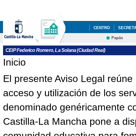
Pa
co
pri
CENTRO
SECRETA
Papás
CEIP Federico Romero, La Solana (Ciudad Real)
Se encuentra usted aquí
Inicio
El presente Aviso Legal reúne 
acceso y utilización de los ser
denominado genéricamente com
Castilla-La Mancha pone a dis
comunidad educativa para fome